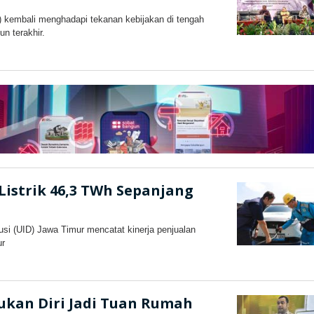
 kembali menghadapi tekanan kebijakan di tengah
n terakhir.
eh
lasjateng.id
Listrik 46,3 TWh Sepanjang
si (UID) Jawa Timur mencatat kinerja penjualan
ur
oleh
kilasjateng.id
ukan Diri Jadi Tuan Rumah