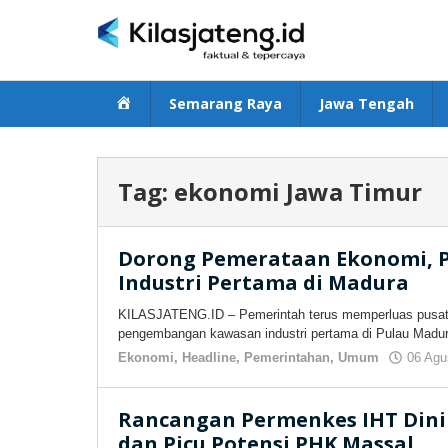
Lewati
ke
konten
Beranda
Semarang Raya
Jawa Tengah
Tag:
ekonomi Jawa Timur
Dorong Pemerataan Ekonomi, 
Industri Pertama di Madura
KILASJATENG.ID – Pemerintah terus memperluas pusat
pengembangan kawasan industri pertama di Pulau Madu
Ekonomi
,
Headline
,
Pemerintahan
,
Umum
06 Agu
Rancangan Permenkes IHT Dini
dan Picu Potensi PHK Massal