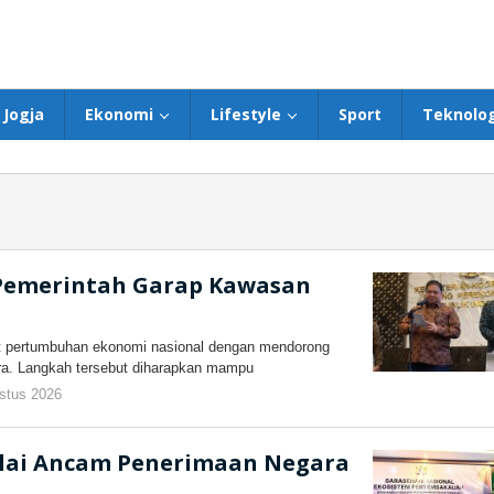
Jogja
Ekonomi
Lifestyle
Sport
Teknolog
Pemerintah Garap Kawasan
 pertumbuhan ekonomi nasional dengan mendorong
ra. Langkah tersebut diharapkan mampu
stus 2026
oleh
kilasjateng.id
lai Ancam Penerimaan Negara