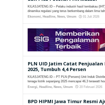
KILASJATENG.ID – Pelaku industri hasil tembakau (IHT)
dinamika regulasi yang terus berkembang dalam lima tahu
Ekonomi
,
Headline
,
News
,
Umum
01 Juli 2026
ol
ki
PLN UID Jatim Catat Penjualan 
2025, Tumbuh 4,4 Persen
KILASJATENG.ID – PT PLN (Persero) Unit Induk Distribu
tenaga listrik sepanjang 2025 mencapai 46,3 terawatt ho
Energi
,
Headline
,
News
,
Umum
20 Februari 2026
BPD HIPMI Jawa Timur Resmi Aj