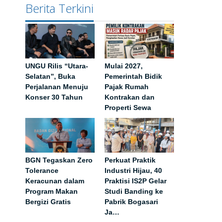
Berita Terkini
UNGU Rilis “Utara-
Mulai 2027,
Selatan”, Buka
Pemerintah Bidik
Perjalanan Menuju
Pajak Rumah
Konser 30 Tahun
Kontrakan dan
Properti Sewa
BGN Tegaskan Zero
Perkuat Praktik
Tolerance
Industri Hijau, 40
Keracunan dalam
Praktisi IS2P Gelar
Program Makan
Studi Banding ke
Bergizi Gratis
Pabrik Bogasari
Ja…