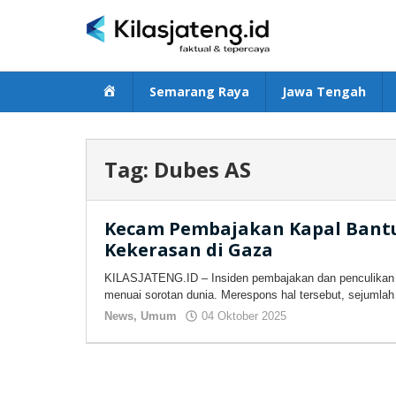
Lewati
ke
konten
Beranda
Semarang Raya
Jawa Tengah
Tag:
Dubes AS
Kecam Pembajakan Kapal Bantu
Kekerasan di Gaza
KILASJATENG.ID – Insiden pembajakan dan penculikan akt
menuai sorotan dunia. Merespons hal tersebut, sejumlah 
News
,
Umum
04 Oktober 2025
oleh
kilasjateng.id