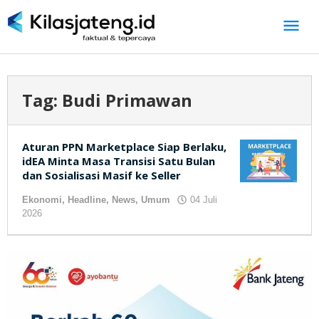
Lewati
ke
konten
Tag:
Budi Primawan
Aturan PPN Marketplace Siap Berlaku,
idEA Minta Masa Transisi Satu Bulan
dan Sosialisasi Masif ke Seller
Ekonomi
,
Headline
,
News
,
Umum
04 Juli
2026
oleh
kilasjateng.id