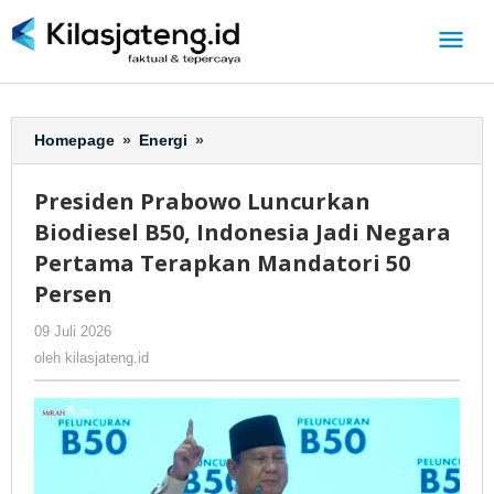
Lewati
ke
konten
Homepage
»
Energi
»
Presiden
Prabowo
Luncurkan
Presiden Prabowo Luncurkan
Biodiesel
Biodiesel B50, Indonesia Jadi Negara
B50,
Indonesia
Pertama Terapkan Mandatori 50
Jadi
Persen
Negara
Pertama
09 Juli 2026
oleh
-
215 Dilihat
Terapkan
kilasjateng.id
oleh
kilasjateng.id
Mandatori
50
Persen