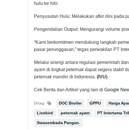
hulu ke hilir.
Penyusutan Hulu: Melakukan afkir dini pada p
Pengendalian Output: Mengurangi volume prod
“Kami berkomitmen mendukung langkah pemeri
pasar perunggasan,” tegas perwakilan PT Inte
Melalui sinergi antara regulasi pemerintah da
ayam di tingkat peternak dapat segera stabil
peternak mandiri di Indonesia.
(IVU)
Cek Berita dan Artikel yang lain di
Google Ne
Ditag
DOC Broiler
GPPU
Harga Aya
Livebird
peternak ayam
PT Intertama Tr
Swasembada Pangan.