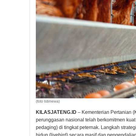
(foto Istimewa)
KILASJATENG.ID
– Kementerian Pertanian 
perunggasan nasional telah berkomitmen kuat
pedaging) di tingkat peternak. Langkah strat
hidup (livebird) secara masif dan pengendalian