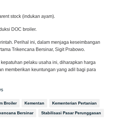
arent stock (indukan ayam).
uksi DOC broiler.
ntah. Perihal ini, dalam menjaga keseimbangan
rtama Trikencana Bersinar, Sigit Prabowo.
n kepatuhan pelaku usaha ini, diharapkan harga
 dan memberikan keuntungan yang adil bagi para
ws
m Broiler
Kementan
Kementerian Pertanian
ikencana Bersinar
Stabilisasi Pasar Perunggasan