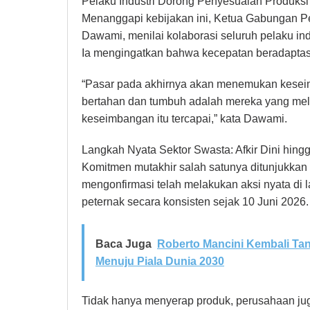
Pelaku Industri Dorong Penyesuaian Produksi
Menanggapi kebijakan ini, Ketua Gabungan 
Dawami, menilai kolaborasi seluruh pelaku indu
Ia mengingatkan bahwa kecepatan beradaptasi 
“Pasar pada akhirnya akan menemukan kese
bertahan dan tumbuh adalah mereka yang mel
keseimbangan itu tercapai,” kata Dawami.
Langkah Nyata Sektor Swasta: Afkir Dini hin
Komitmen mutakhir salah satunya ditunjukkan 
mengonfirmasi telah melakukan aksi nyata di
peternak secara konsisten sejak 10 Juni 2026.
Baca Juga
Roberto Mancini Kembali Tang
Menuju Piala Dunia 2030
Tidak hanya menyerap produk, perusahaan ju