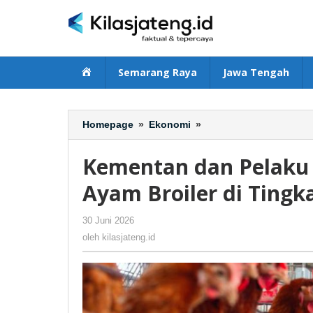
Lewati
ke
konten
Beranda
Semarang Raya
Jawa Tengah
Homepage
»
Ekonomi
»
Kementan
dan
Pelaku
Kementan dan Pelaku
Usaha
Komit
Ayam Broiler di Tingk
Dongkrak
Harga
30 Juni 2026
oleh
-
283 Dilihat
Ayam
kilasjateng.id
oleh
kilasjateng.id
Broiler
di
Tingkat
Peternak