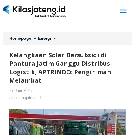
Lewati
ke
konten
Homepage
»
Energi
»
Kelangkaan
Solar
Bersubsidi
Kelangkaan Solar Bersubsidi di
di
Pantura Jatim Ganggu Distribusi
Pantura
Jatim
Logistik, APTRINDO: Pengiriman
Ganggu
Melambat
Distribusi
Logistik,
27 Juni 2026
oleh
-
209 Dilihat
APTRINDO:
kilasjateng.id
oleh
kilasjateng.id
Pengiriman
Melambat