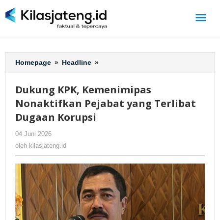
Lewati
ke
konten
Homepage
»
Headline
»
Dukung
KPK,
Kemenimipas
Dukung KPK, Kemenimipas
Nonaktifkan
Nonaktifkan Pejabat yang Terlibat
Pejabat
yang
Dugaan Korupsi
Terlibat
04 Juni 2026
oleh
-
265 Dilihat
Dugaan
kilasjateng.id
Korupsi
oleh
kilasjateng.id