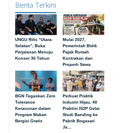
Berita Terkini
UNGU Rilis “Utara-
Mulai 2027,
Selatan”, Buka
Pemerintah Bidik
Perjalanan Menuju
Pajak Rumah
Konser 30 Tahun
Kontrakan dan
Properti Sewa
BGN Tegaskan Zero
Perkuat Praktik
Tolerance
Industri Hijau, 40
Keracunan dalam
Praktisi IS2P Gelar
Program Makan
Studi Banding ke
Bergizi Gratis
Pabrik Bogasari
Ja…