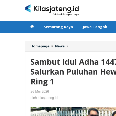
Lewati
ke
konten
Beranda
Semarang Raya
Jawa Tengah
Homepage
»
News
»
Sambut
Idul
Adha
Sambut Idul Adha 144
1447
H,
Salurkan Puluhan He
Terminal
Ring 1
Teluk
Lamong
Salurkan
26 Mei 2026
oleh
-
353 Dilihat
Puluhan
kilasjateng.id
oleh
kilasjateng.id
Hewan
Kurban
untuk