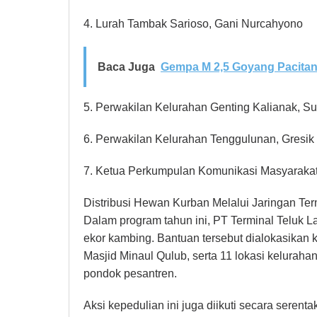
4. Lurah Tambak Sarioso, Gani Nurcahyono
Baca Juga
Gempa M 2,5 Goyang Pacitan
5. Perwakilan Kelurahan Genting Kalianak, S
6. Perwakilan Kelurahan Tenggulunan, Gresik
7. Ketua Perkumpulan Komunikasi Masyarakat
Distribusi Hewan Kurban Melalui Jaringan Te
Dalam program tahun ini, PT Terminal Teluk L
ekor kambing. Bantuan tersebut dialokasika
Masjid Minaul Qulub, serta 11 lokasi keluraha
pondok pesantren.
Aksi kepedulian ini juga diikuti secara serent