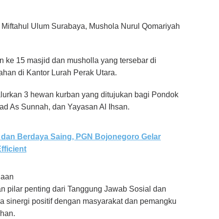
 Miftahul Ulum Surabaya, Mushola Nurul Qomariyah
n ke 15 masjid dan musholla yang tersebar di
ahan di Kantor Lurah Perak Utara.
lurkan 3 hewan kurban yang ditujukan bagi Pondok
had As Sunnah, dan Yayasan Al Ihsan.
dan Berdaya Saing, PGN Bojonegoro Gelar
ficient
haan
n pilar penting dari Tanggung Jawab Sosial dan
 sinergi positif dengan masyarakat dan pemangku
uhan.