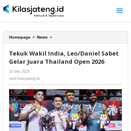
Lewati
ke
konten
Homepage
»
News
»
Tekuk
Wakil
India,
Tekuk Wakil India, Leo/Daniel Sabet
Leo/Daniel
Gelar Juara Thailand Open 2026
Sabet
Gelar
18 Mei 2026
oleh
-
296 Dilihat
Juara
kilasjateng.id
oleh
kilasjateng.id
Thailand
Open
2026