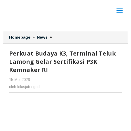
Lewati
ke
konten
Homepage
»
News
»
Perkuat
Budaya
K3,
Perkuat Budaya K3, Terminal Teluk
Terminal
Lamong Gelar Sertifikasi P3K
Teluk
Lamong
Kemnaker RI
Gelar
15 Mei 2026
oleh
-
254 Dilihat
Sertifikasi
kilasjateng.id
P3K
oleh
kilasjateng.id
Kemnaker
RI