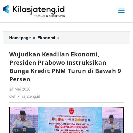
Lewati
ke
konten
Homepage
»
Ekonomi
»
Wujudkan
Keadilan
Ekonomi,
Wujudkan Keadilan Ekonomi,
Presiden
Presiden Prabowo Instruksikan
Prabowo
Instruksikan
Bunga Kredit PNM Turun di Bawah 9
Bunga
Persen
Kredit
PNM
14 Mei 2026
oleh
-
301 Dilihat
Turun
kilasjateng.id
oleh
kilasjateng.id
di
Bawah
9
Persen