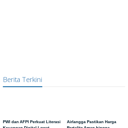
Berita Terkini
PWI dan AFPI Perkuat Literasi
Airlangga Pastikan Harga
Keuangan Digital Lewat
Pertalite Aman hingga