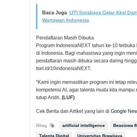
Baca Juga
IJTI Surabaya Gelar Aksi Da
Wartawan Indonesia
Pendaftaran Masih Dibuka
Program IndonesiaNEXT tahun ke-10 terbuka b
di Indonesia. Bagi mahasiswa yang ingin menin
pendaftaran masih dibuka secara daring hingg
tsel.id/10indonesiaNEXT.
“Kami ingin memastikan program ini tetap re
kompetensi AI, agar talenta muda kita mampu m
tutup Andri.
(LUF)
Cek Berita dan Artikel yang lain di
Google Ne
Ditag
artificial intelligence
Beasiswa 
Talenta Digital
Universitas Brawijaya