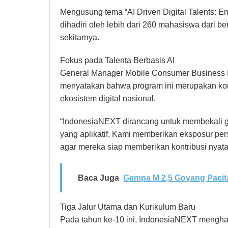
Mengusung tema “AI Driven Digital Talents: Enh
dihadiri oleh lebih dari 260 mahasiswa dari b
sekitarnya.
Fokus pada Talenta Berbasis AI
General Manager Mobile Consumer Business R
menyatakan bahwa program ini merupakan k
ekosistem digital nasional.
“IndonesiaNEXT dirancang untuk membekali g
yang aplikatif. Kami memberikan eksposur pers
agar mereka siap memberikan kontribusi nyata,”
Baca Juga
Gempa M 2,5 Goyang Pacita
Tiga Jalur Utama dan Kurikulum Baru
Pada tahun ke-10 ini, IndonesiaNEXT mengha