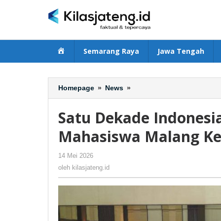
Lewati
ke
konten
Beranda
Semarang Raya
Jawa Tengah
Homepage
»
News
»
Satu
Dekade
IndonesiaNEXT:
Satu Dekade Indonesi
Telkomsel
Bekali
Mahasiswa Malang Ke
Mahasiswa
Malang
14 Mei 2026
oleh
-
344 Dilihat
Keterampilan
kilasjateng.id
oleh
kilasjateng.id
AI