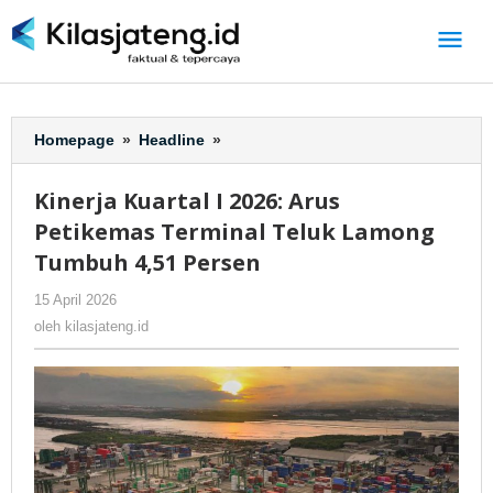
Lewati
ke
konten
Homepage
»
Headline
»
Kinerja
Kuartal
I
Kinerja Kuartal I 2026: Arus
2026:
Petikemas Terminal Teluk Lamong
Arus
Petikemas
Tumbuh 4,51 Persen
Terminal
15 April 2026
oleh
-
341 Dilihat
Teluk
kilasjateng.id
Lamong
oleh
kilasjateng.id
Tumbuh
4,51
Persen