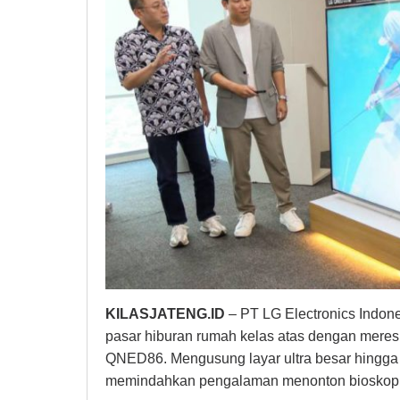
ke
Dalam
Rumah
KILASJATENG.ID
– PT LG Electronics Indon
pasar hiburan rumah kelas atas dengan mere
QNED86. Mengusung layar ultra besar hingga b
memindahkan pengalaman menonton bioskop 