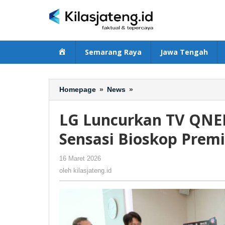
Lewati
ke
konten
Beranda
Semarang Raya
Jawa Tengah
Homepage
»
News
»
LG
Luncurkan
TV
LG Luncurkan TV QNE
QNED
evo
Sensasi Bioskop Prem
AI
QNED86:
16 Maret 2026
oleh
-
208 Dilihat
Hadirkan
kilasjateng.id
oleh
kilasjateng.id
Sensasi
Bioskop
Premium
100
Inci