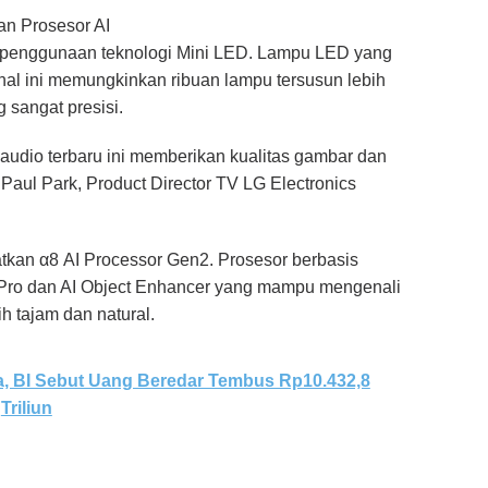
an Prosesor AI
penggunaan teknologi Mini LED. Lampu LED yang
onal ini memungkinkan ribuan lampu tersusun lebih
 sangat presisi.
n audio terbaru ini memberikan kualitas gambar dan
ar Paul Park, Product Director TV LG Electronics
kan α8 AI Processor Gen2. Prosesor berbasis
ure Pro dan AI Object Enhancer yang mampu mengenali
h tajam dan natural.
ga, BI Sebut Uang Beredar Tembus Rp10.432,8
Triliun