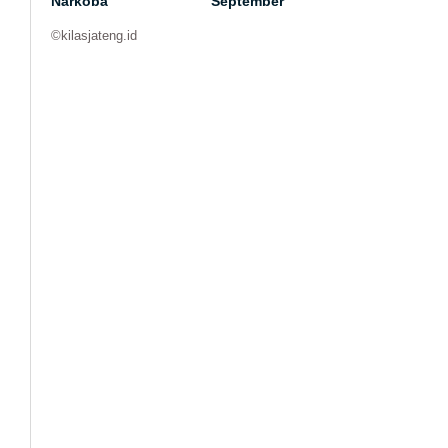
Narkoba
September
©kilasjateng.id