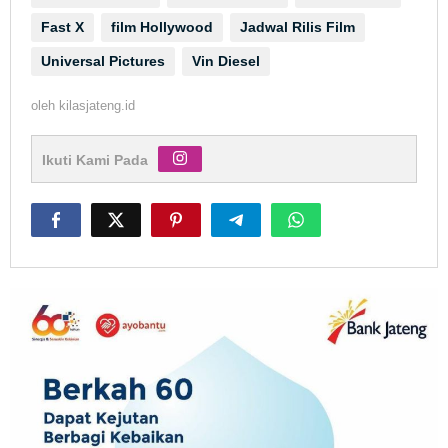
Fast X
film Hollywood
Jadwal Rilis Film
Universal Pictures
Vin Diesel
oleh
kilasjateng.id
Ikuti Kami Pada