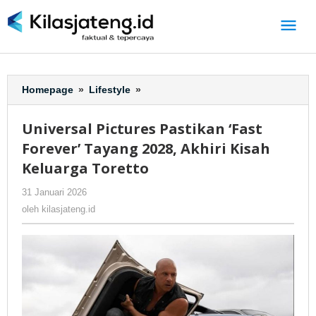
Lewati
ke
konten
Homepage
»
Lifestyle
»
Universal
Pictures
Pastikan
Universal Pictures Pastikan ‘Fast
‘Fast
Forever’ Tayang 2028, Akhiri Kisah
Forever’
Tayang
Keluarga Toretto
2028,
31 Januari 2026
oleh
-
206 Dilihat
Akhiri
kilasjateng.id
Kisah
oleh
kilasjateng.id
Keluarga
Toretto