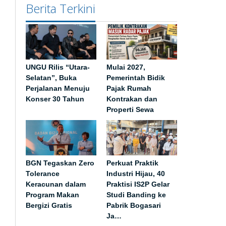
Berita Terkini
UNGU Rilis “Utara-
Mulai 2027,
Selatan”, Buka
Pemerintah Bidik
Perjalanan Menuju
Pajak Rumah
Konser 30 Tahun
Kontrakan dan
Properti Sewa
BGN Tegaskan Zero
Perkuat Praktik
Tolerance
Industri Hijau, 40
Keracunan dalam
Praktisi IS2P Gelar
Program Makan
Studi Banding ke
Bergizi Gratis
Pabrik Bogasari
Ja…