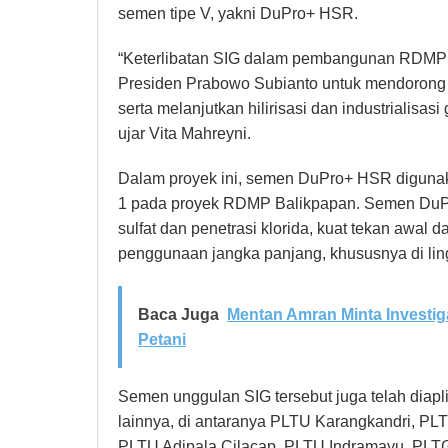
semen tipe V, yakni DuPro+ HSR.
“Keterlibatan SIG dalam pembangunan RDMP 
Presiden Prabowo Subianto untuk mendorong
serta melanjutkan hilirisasi dan industrialisas
ujar Vita Mahreyni.
Dalam proyek ini, semen DuPro+ HSR digunaka
1 pada proyek RDMP Balikpapan. Semen DuPr
sulfat dan penetrasi klorida, kuat tekan awal d
penggunaan jangka panjang, khususnya di li
Baca Juga
Mentan Amran Minta Investi
Petani
Semen unggulan SIG tersebut juga telah diapli
lainnya, di antaranya PLTU Karangkandri, PL
PLTU Adipala Cilacap, PLTU Indramayu, PLT