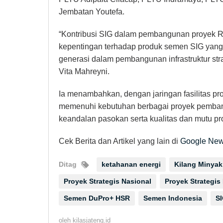
Jembatan Youtefa.
“Kontribusi SIG dalam pembangunan proyek
kepentingan terhadap produk semen SIG yang te
generasi dalam pembangunan infrastruktur st
Vita Mahreyni.
Ia menambahkan, dengan jaringan fasilitas pr
memenuhi kebutuhan berbagai proyek pembang
keandalan pasokan serta kualitas dan mutu pr
Cek Berita dan Artikel yang lain di
Google Ne
Ditag
ketahanan energi
Kilang Minyak
Proyek Strategis Nasional
Proyek Strategis
Semen DuPro+ HSR
Semen Indonesia
S
oleh
kilasjateng.id