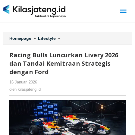
Lewati
ke
konten
Homepage
»
Lifestyle
»
Racing
Bulls
Luncurkan
Racing Bulls Luncurkan Livery 2026
Livery
dan Tandai Kemitraan Strategis
2026
dan
dengan Ford
Tandai
16 Januari 2026
oleh
-
226 Dilihat
Kemitraan
kilasjateng.id
Strategis
oleh
kilasjateng.id
dengan
Ford