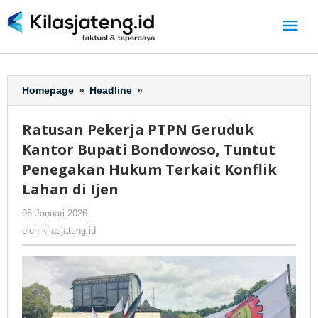
Lewati
ke
konten
Homepage
»
Headline
»
Ratusan
Pekerja
PTPN
Ratusan Pekerja PTPN Geruduk
Geruduk
Kantor Bupati Bondowoso, Tuntut
Kantor
Bupati
Penegakan Hukum Terkait Konflik
Bondowoso,
Lahan di Ijen
Tuntut
Penegakan
06 Januari 2026
oleh
-
399 Dilihat
Hukum
kilasjateng.id
oleh
kilasjateng.id
Terkait
Konflik
Lahan
di
Ijen