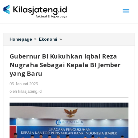
Lewati
ke
konten
Homepage
»
Ekonomi
»
Gubernur
BI
Kukuhkan
Gubernur BI Kukuhkan Iqbal Reza
Iqbal
Nugraha Sebagai Kepala BI Jember
Reza
Nugraha
yang Baru
Sebagai
06 Januari 2026
oleh
-
296 Dilihat
Kepala
kilasjateng.id
BI
oleh
kilasjateng.id
Jember
yang
Baru