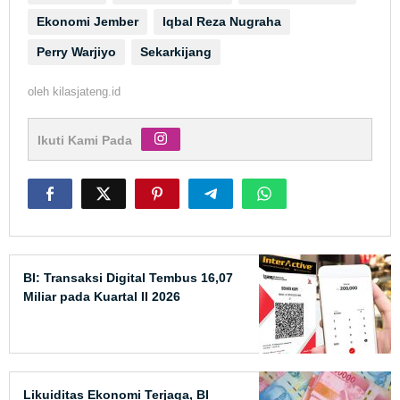
Ekonomi Jember
Iqbal Reza Nugraha
Perry Warjiyo
Sekarkijang
oleh
kilasjateng.id
Ikuti Kami Pada
BI: Transaksi Digital Tembus 16,07
Miliar pada Kuartal II 2026
Likuiditas Ekonomi Terjaga, BI