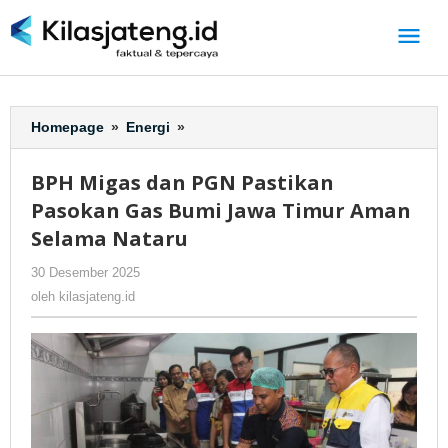
Lewati
ke
konten
Homepage
»
Energi
»
BPH
Migas
dan
BPH Migas dan PGN Pastikan
PGN
Pasokan Gas Bumi Jawa Timur Aman
Pastikan
Pasokan
Selama Nataru
Gas
30 Desember 2025
oleh
-
289 Dilihat
Bumi
kilasjateng.id
Jawa
oleh
kilasjateng.id
Timur
Aman
Selama
Nataru