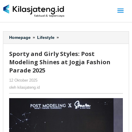
Lewati
ke
konten
Homepage
»
Lifestyle
»
Sporty
and
Girly
Sporty and Girly Styles: Post
Styles:
Modeling Shines at Jogja Fashion
Post
Modeling
Parade 2025
Shines
12 Oktober 2025
oleh
-
56 Dilihat
at
kilasjateng.id
Jogja
oleh
kilasjateng.id
Fashion
Parade
2025