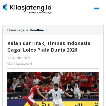
Lewati
ke
konten
Homepage
»
Headline
»
Kalah
dari
Irak,
Kalah dari Irak, Timnas Indonesia
Timnas
Gagal Lolos Piala Dunia 2026
Indonesia
Gagal
12 Oktober 2025
oleh
-
321 Dilihat
Lolos
kilasjateng.id
oleh
kilasjateng.id
Piala
Dunia
2026