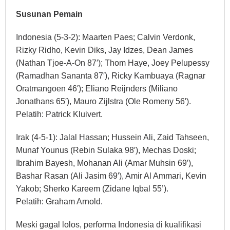
Susunan Pemain
Indonesia (5-3-2): Maarten Paes; Calvin Verdonk,
Rizky Ridho, Kevin Diks, Jay Idzes, Dean James
(Nathan Tjoe-A-On 87′); Thom Haye, Joey Pelupessy
(Ramadhan Sananta 87′), Ricky Kambuaya (Ragnar
Oratmangoen 46′); Eliano Reijnders (Miliano
Jonathans 65′), Mauro Zijlstra (Ole Romeny 56′).
Pelatih: Patrick Kluivert.
Irak (4-5-1): Jalal Hassan; Hussein Ali, Zaid Tahseen,
Munaf Younus (Rebin Sulaka 98′), Mechas Doski;
Ibrahim Bayesh, Mohanan Ali (Amar Muhsin 69′),
Bashar Rasan (Ali Jasim 69′), Amir Al Ammari, Kevin
Yakob; Sherko Kareem (Zidane Iqbal 55’).
Pelatih: Graham Arnold.
Meski gagal lolos, performa Indonesia di kualifikasi