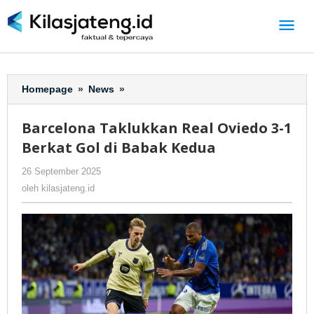
Lewati
ke
konten
Homepage
»
News
»
Barcelona
Taklukkan
Real
Barcelona Taklukkan Real Oviedo 3-1
Oviedo
Berkat Gol di Babak Kedua
3-
1
26 September 2025
oleh
-
357 Dilihat
Berkat
kilasjateng.id
oleh
kilasjateng.id
Gol
di
Babak
Kedua