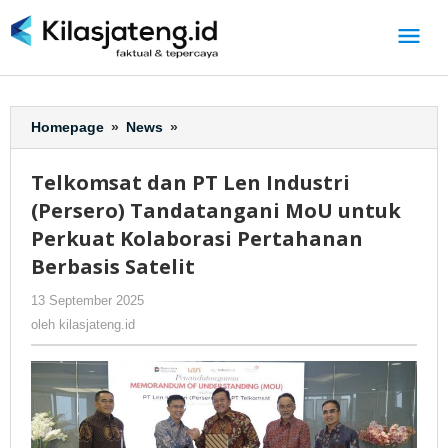
Lewati
ke
konten
Homepage
»
News
»
Telkomsat
dan
PT
Telkomsat dan PT Len Industri
Len
(Persero) Tandatangani MoU untuk
Industri
(Persero)
Perkuat Kolaborasi Pertahanan
Tandatangani
Berbasis Satelit
MoU
untuk
13 September 2025
oleh
-
235 Dilihat
Perkuat
kilasjateng.id
oleh
kilasjateng.id
Kolaborasi
Pertahanan
Berbasis
Satelit