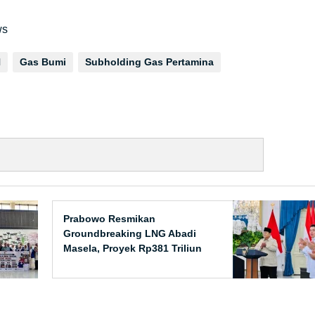
ws
N
Gas Bumi
Subholding Gas Pertamina
Prabowo Resmikan
Groundbreaking LNG Abadi
Masela, Proyek Rp381 Triliun
Akhirnya Dimulai