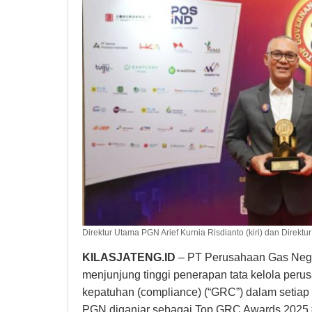
Direktur Utama PGN Arief Kurnia Risdianto (kiri) dan Direk
KILASJATENG.ID
– PT Perusahaan Gas Nega
menjunjung tinggi penerapan tata kelola per
kepatuhan (compliance) (“GRC”) dalam setiap 
PGN diganjar sebagai Top GRC Awards 2025 #5 