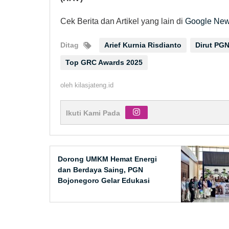
Cek Berita dan Artikel yang lain di
Google Ne
Ditag
Arief Kurnia Risdianto
Dirut PG
Top GRC Awards 2025
oleh
kilasjateng.id
Ikuti Kami Pada
Dorong UMKM Hemat Energi
dan Berdaya Saing, PGN
Bojonegoro Gelar Edukasi
Pemanfaatan Gas Bumi Safe &
Efficient