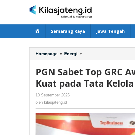
Lewati
ke
konten
Beranda
Semarang Raya
Jawa Tengah
Homepage
»
Energi
»
PGN
Sabet
Top
PGN Sabet Top GRC A
GRC
Awards
Kuat pada Tata Kelol
2025
Berkat
10 September 2025
oleh
-
391 Dilihat
Komitmen
kilasjateng.id
oleh
kilasjateng.id
Kuat
pada
Tata
Kelola
Perusahaan