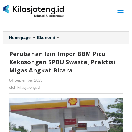
Lewati
ke
konten
Homepage
»
Ekonomi
»
Perubahan
Izin
Impor
Perubahan Izin Impor BBM Picu
BBM
Kekosongan SPBU Swasta, Praktisi
Picu
Kekosongan
Migas Angkat Bicara
SPBU
04 September 2025
oleh
-
388 Dilihat
Swasta,
kilasjateng.id
Praktisi
oleh
kilasjateng.id
Migas
Angkat
Bicara