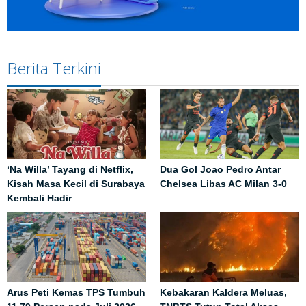
Berita Terkini
‘Na Willa’ Tayang di Netflix,
Dua Gol Joao Pedro Antar
Kisah Masa Kecil di Surabaya
Chelsea Libas AC Milan 3-0
Kembali Hadir
Arus Peti Kemas TPS Tumbuh
Kebakaran Kaldera Meluas,