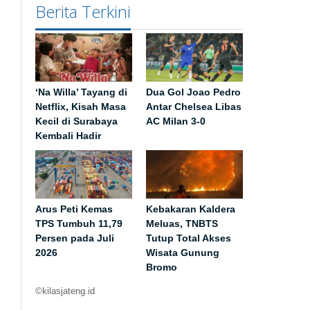
Berita Terkini
‘Na Willa’ Tayang di
Dua Gol Joao Pedro
Netflix, Kisah Masa
Antar Chelsea Libas
Kecil di Surabaya
AC Milan 3-0
Kembali Hadir
Arus Peti Kemas
Kebakaran Kaldera
TPS Tumbuh 11,79
Meluas, TNBTS
Persen pada Juli
Tutup Total Akses
2026
Wisata Gunung
Bromo
©kilasjateng.id