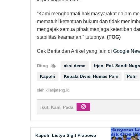
“Kami menghormati hak masyarakat dalam me
mematuhi ketentuan hukum dan tidak menimbu
mengajak semua pihak menjaga ketertiban d
stabilitas keamanan,” tutupnya.
(TOG)
Cek Berita dan Artikel yang lain di
Google Ne
Ditag
aksi demo
Irjen. Pol. Sandi Nug
Kapolri
Kepala Divisi Humas Polri
Polri
oleh
kilasjateng.id
Ikuti Kami Pada
Kapolri Listyo Sigit Prabowo