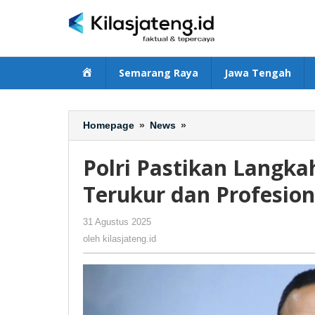
Lewati
ke
konten
Beranda
Semarang Raya
Jawa Tengah
Homepage
»
News
»
Polri
Pastikan
Langkah
Polri Pastikan Langka
Penanganan
Situasi
Terukur dan Profesion
Terkini
Terukur
31 Agustus 2025
oleh
-
277 Dilihat
dan
kilasjateng.id
oleh
kilasjateng.id
Profesional