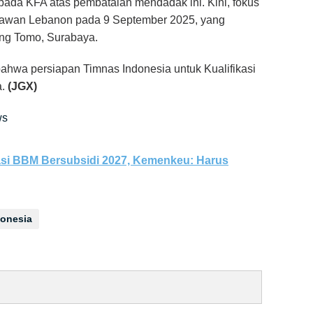
pada KFA atas pembatalan mendadak ini. Kini, fokus
elawan Lebanon pada 9 September 2025, yang
ung Tomo, Surabaya.
hwa persiapan Timnas Indonesia untuk Kualifikasi
a.
(JGX)
ws
si BBM Bersubsidi 2027, Kemenkeu: Harus
donesia