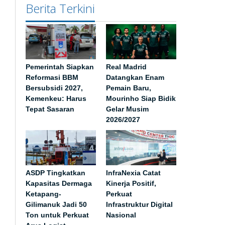
Berita Terkini
Pemerintah Siapkan
Real Madrid
Reformasi BBM
Datangkan Enam
Bersubsidi 2027,
Pemain Baru,
Kemenkeu: Harus
Mourinho Siap Bidik
Tepat Sasaran
Gelar Musim
2026/2027
ASDP Tingkatkan
InfraNexia Catat
Kapasitas Dermaga
Kinerja Positif,
Ketapang-
Perkuat
Gilimanuk Jadi 50
Infrastruktur Digital
Ton untuk Perkuat
Nasional