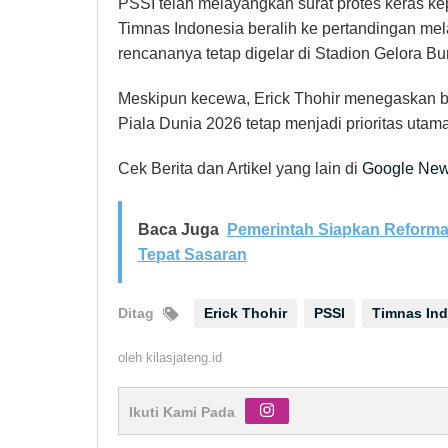
PSSI telah melayangkan surat protes keras ke
Timnas Indonesia beralih ke pertandingan m
rencananya tetap digelar di Stadion Gelora B
Meskipun kecewa, Erick Thohir menegaskan ba
Piala Dunia 2026 tetap menjadi prioritas utam
Cek Berita dan Artikel yang lain di
Google Ne
Baca Juga
Pemerintah Siapkan Reforma
Tepat Sasaran
Ditag
Erick Thohir
PSSI
Timnas In
oleh
kilasjateng.id
Ikuti Kami Pada