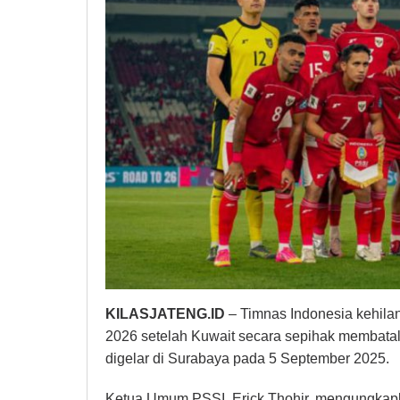
KILASJATENG.ID
– Timnas Indonesia kehilan
2026 setelah Kuwait secara sepihak membata
digelar di Surabaya pada 5 September 2025.
Ketua Umum PSSI, Erick Thohir, mengungkap