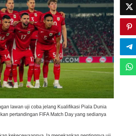
gan lawan uji coba jelang Kualifikasi Piala Dunia
lkan pertandingan FIFA Match Day yang sedianya
kan kekecewaannya. Ia menekankan pentingnya uji