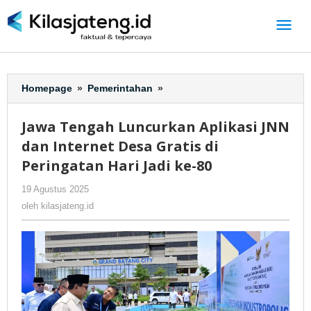
Lewati
ke
konten
Homepage
»
Pemerintahan
»
Jawa
Tengah
Luncurkan
Jawa Tengah Luncurkan Aplikasi JNN
Aplikasi
dan Internet Desa Gratis di
JNN
dan
Peringatan Hari Jadi ke-80
Internet
19 Agustus 2025
oleh
-
363 Dilihat
Desa
kilasjateng.id
Gratis
oleh
kilasjateng.id
di
Peringatan
Hari
Jadi
ke-
80