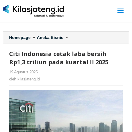
Lewati
ke
konten
Homepage
»
Aneka Bisnis
»
Citi
Indonesia
cetak
Citi Indonesia cetak laba bersih
laba
Rp1,3 triliun pada kuartal II 2025
bersih
Rp1,3
19 Agustus 2025
oleh
-
284 Dilihat
triliun
kilasjateng.id
oleh
kilasjateng.id
pada
kuartal
II
2025