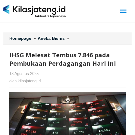
Lewati
ke
konten
Homepage
»
Aneka Bisnis
»
IHSG
Melesat
Tembus
IHSG Melesat Tembus 7.846 pada
7.846
Pembukaan Perdagangan Hari Ini
pada
Pembukaan
13 Agustus 2025
oleh
-
230 Dilihat
Perdagangan
kilasjateng.id
oleh
kilasjateng.id
Hari
Ini