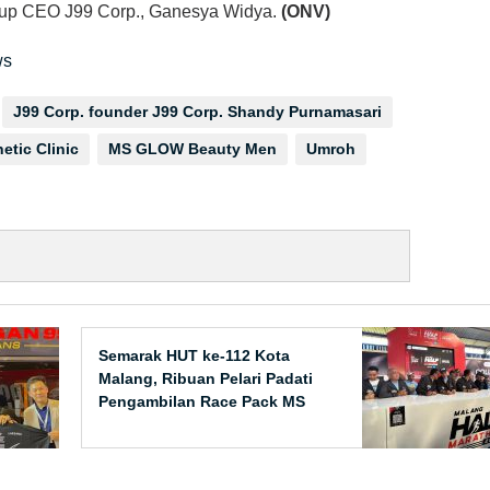
utup CEO J99 Corp., Ganesya Widya.
(ONV)
ws
J99 Corp. founder J99 Corp. Shandy Purnamasari
etic Clinic
MS GLOW Beauty Men
Umroh
Semarak HUT ke-112 Kota
Malang, Ribuan Pelari Padati
Pengambilan Race Pack MS
Glow For Men Half Marathon
2026