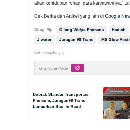
akan kehidupan rohani para karyawannya,” t
Cek Berita dan Artikel yang lain di
Google Ne
Ditag
Gilang Widya Pramana
Hadiah
Jiwater
Juragan 99 Trans
MS Glow Aesth
oleh
kilasjateng.id
Ikuti Kami Pada
Dobrak Standar Transportasi
Premium, Juragan99 Trans
Luncurkan Bus ‘In Road
Entertainment’ Pertama di
Indonesia