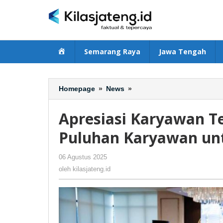
Lewati
ke
konten
Beranda
Semarang Raya
Jawa Tengah
Homepage
»
News
»
Apresiasi
Karyawan
Terbaik,
Apresiasi Karyawan Te
J99
Corp.
Puluhan Karyawan un
Berangkatkan
Puluhan
06 Agustus 2025
oleh
-
272 Dilihat
Karyawan
kilasjateng.id
oleh
kilasjateng.id
untuk
Umroh