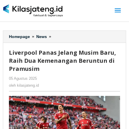
Lewati
ke
konten
Homepage
»
News
»
Liverpool
Panas
Jelang
Liverpool Panas Jelang Musim Baru,
Musim
Raih Dua Kemenangan Beruntun di
Baru,
Raih
Pramusim
Dua
05 Agustus 2025
oleh
-
343 Dilihat
Kemenangan
kilasjateng.id
Beruntun
oleh
kilasjateng.id
di
Pramusim