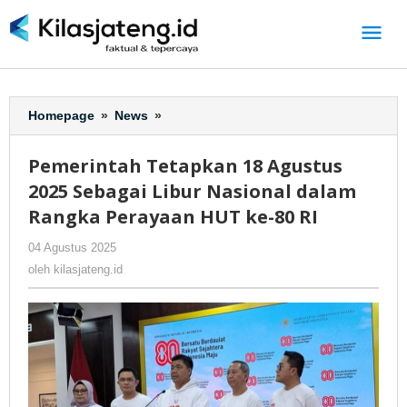
Lewati
ke
konten
Homepage
»
News
»
Pemerintah
Tetapkan
18
Pemerintah Tetapkan 18 Agustus
Agustus
2025 Sebagai Libur Nasional dalam
2025
Sebagai
Rangka Perayaan HUT ke-80 RI
Libur
04 Agustus 2025
oleh
-
387 Dilihat
Nasional
kilasjateng.id
dalam
oleh
kilasjateng.id
Rangka
Perayaan
HUT
ke-
80
RI