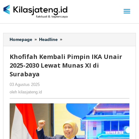
Lewati
ke
konten
Homepage
»
Headline
»
Khofifah
Kembali
Pimpin
Khofifah Kembali Pimpin IKA Unair
IKA
2025-2030 Lewat Munas XI di
Unair
2025-
Surabaya
2030
03 Agustus 2025
oleh
-
384 Dilihat
Lewat
kilasjateng.id
Munas
oleh
kilasjateng.id
XI
di
Surabaya