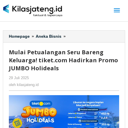
Lewati
ke
konten
Homepage
»
Aneka Bisnis
»
Mulai
Petualangan
Seru
Mulai Petualangan Seru Bareng
Bareng
Keluarga! tiket.com Hadirkan Promo
Keluarga!
tiket.com
JUMBO Holideals
Hadirkan
29 Juli 2025
oleh
-
33 Dilihat
Promo
kilasjateng.id
JUMBO
oleh
kilasjateng.id
Holideals