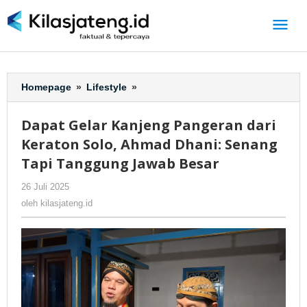
Lewati
ke
konten
Homepage
»
Lifestyle
»
Dapat
Gelar
Kanjeng
Dapat Gelar Kanjeng Pangeran dari
Pangeran
Keraton Solo, Ahmad Dhani: Senang
dari
Keraton
Tapi Tanggung Jawab Besar
Solo,
26 Juli 2025
oleh
-
48 Dilihat
Ahmad
kilasjateng.id
Dhani:
oleh
kilasjateng.id
Senang
Tapi
Tanggung
Jawab
Besar