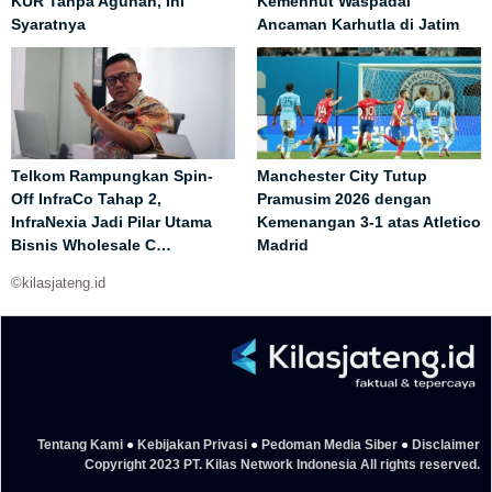
KUR Tanpa Agunan, Ini
Kemenhut Waspadai
Syaratnya
Ancaman Karhutla di Jatim
Telkom Rampungkan Spin-
Manchester City Tutup
Off InfraCo Tahap 2,
Pramusim 2026 dengan
InfraNexia Jadi Pilar Utama
Kemenangan 3-1 atas Atletico
Bisnis Wholesale C…
Madrid
©kilasjateng.id
Tentang Kami
●
Kebijakan Privasi
●
Pedoman Media Siber
●
Disclaimer
Copyright 2023 PT. Kilas Network Indonesia All rights reserved.