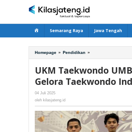
Lewati
ke
konten
Beranda
Semarang Raya
Jawa Tengah
Homepage
»
Pendidikan
»
UKM
Taekwondo
UMBY
UKM Taekwondo UMBY 
Berhasil
Boyong
Gelora Taekwondo In
15
Medali
04 Juli 2025
oleh
-
99 Dilihat
Gelora
kilasjateng.id
oleh
kilasjateng.id
Taekwondo
Indonesia
Championship