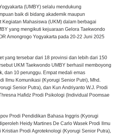
 Yogyakarta (UMBY) selalu mendukung
uan baik di bidang akademik maupun
Unit Kegiatan Mahasiswa (UKM) dalam berbagai
MBY yang mengikuti kejuaraan Gelora Taekwondo
GOR Amongrogo Yogyakarta pada 20-22 Juni 2025
let yang tersebar dari 18 provinsi dan lebih dari 150
 tersebut UKM Taekwondo UMBY berhasil memboyong
ak, dan 10 perunggu. Empat medali emas
 Ilmu Komunikasi (Kyorugi Senior Putri), Mhd.
orugi Senior Putra), dan Kun Andriyanto W.J. Prodi
Thresna Hafidz Prodi Psikologi (Individual Poomsae
ipov Prodi Pendidikan Bahasa Inggris (Kyorugi
diperoleh Heidy Martines De Carlo Wasek Prodi Ilmu
 Kristian Prodi Agroteknologi (Kyorugi Senior Putra),