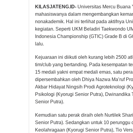
KILASJATENG.ID-
Universitas Mercu Buana
mahasiswanya dalam mengembangkan kemamp
nonakademik. Hal ini terlihat pada aktifnya 
kegiatan. Seperti UKM Beladiri Taekwondo U
Indonesia Championship (GTIC) Grade B di 
lalu.
Kejuaraan ini diikuti oleh kurang lebih 2500 at
tim/club yang bertanding. Pada kesempatan
15 medali yakni empat medali emas, satu per
dipersembahkan oleh Dhiya Nazwa Ma’ruf Prodi
Akbar Hidayat Ningsih Prodi Agroteknologi (Ky
Psikologi (Kyorugi Senior Putra), Dwinandika 
Senior Putra).
Kemudian satu perak diraih oleh Nurtilek Shar
Senior Putra). Sedangkan untuk 10 perunggu 
Keolahragaan (Kyorugi Senior Putra), Tio Versi