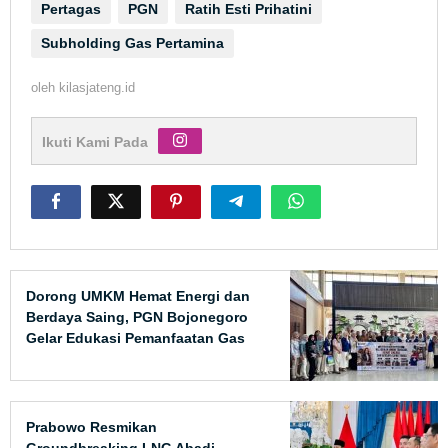
Pertagas
PGN
Ratih Esti Prihatini
Subholding Gas Pertamina
oleh
kilasjateng.id
Ikuti Kami Pada
Dorong UMKM Hemat Energi dan
Berdaya Saing, PGN Bojonegoro
Gelar Edukasi Pemanfaatan Gas
Bumi Safe & Efficient
Prabowo Resmikan
Groundbreaking LNG Abadi