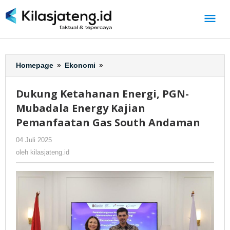
Lewati
ke
konten
Homepage
»
Ekonomi
»
Dukung
Ketahanan
Energi,
Dukung Ketahanan Energi, PGN-
PGN-
Mubadala Energy Kajian
Mubadala
Energy
Pemanfaatan Gas South Andaman
Kajian
04 Juli 2025
oleh
-
7 Dilihat
Pemanfaatan
kilasjateng.id
Gas
oleh
kilasjateng.id
South
Andaman