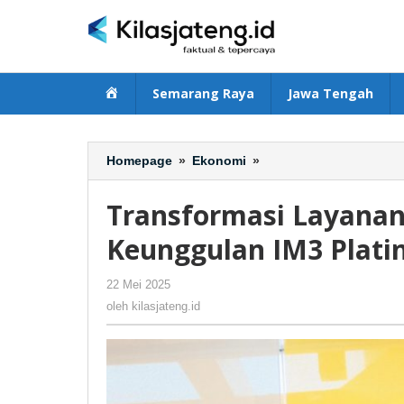
Lewati
ke
konten
Beranda
Semarang Raya
Jawa Tengah
Homepage
»
Ekonomi
»
Transformasi
Layanan
Pascabayar
Transformasi Layanan 
Indosat,
Ini
Keunggulan IM3 Plat
Keunggulan
IM3
22 Mei 2025
oleh
-
250 Dilihat
Platinum
kilasjateng.id
oleh
kilasjateng.id