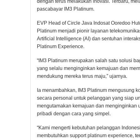
dengan terus melakukan inovasi. Terbaru, mel
pascabayar IM3 Platinum.
EVP Head of Circle Java Indosat Ooredoo Hu
Platinum menjadi pionir layanan telekomunika
Artificial Intelligence (AI) dan sentuhan inte
Platinum Experience.
“IM3 Platinum merupakan salah satu solusi bag
yang selalu menginginkan kemajuan dan memb
mendukung mereka terus maju,” ujarnya.
Ia menambahkan, IM3 Platinum mengusung kon
secara personal untuk pelanggan yang siap un
mengutamakan kemajuan dan menginginkan up
pribadi dengan cara yang simpel.
“Kami mengerti kebutuhan pelanggan Indonesia
membutuhkan support platinum experience, ter