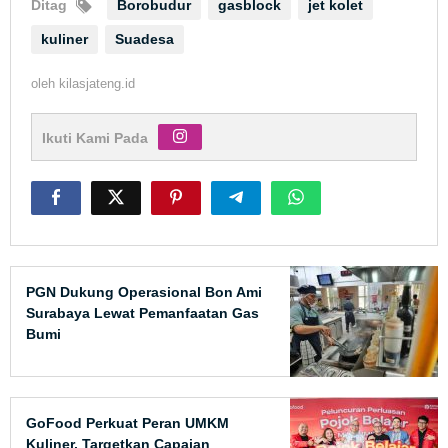
Ditag
Borobudur
gasblock
jet kolet
kuliner
Suadesa
oleh
kilasjateng.id
Ikuti Kami Pada
PGN Dukung Operasional Bon Ami
Surabaya Lewat Pemanfaatan Gas
Bumi
GoFood Perkuat Peran UMKM
Kuliner, Targetkan Capaian