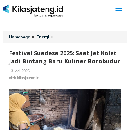
Lewati
ke
konten
Homepage
»
Energi
»
Festival
Suadesa
2025:
Festival Suadesa 2025: Saat Jet Kolet
Saat
Jadi Bintang Baru Kuliner Borobudur
Jet
Kolet
13 Mei 2025
oleh
-
124 Dilihat
Jadi
kilasjateng.id
oleh
kilasjateng.id
Bintang
Baru
Kuliner
Borobudur