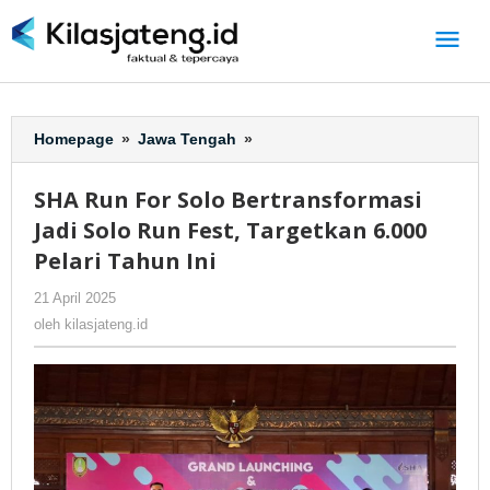
Lewati
ke
konten
Homepage
»
Jawa Tengah
»
SHA
Run
For
SHA Run For Solo Bertransformasi
Solo
Jadi Solo Run Fest, Targetkan 6.000
Bertransformasi
Jadi
Pelari Tahun Ini
Solo
21 April 2025
oleh
-
139 Dilihat
Run
kilasjateng.id
Fest,
oleh
kilasjateng.id
Targetkan
6.000
Pelari
Tahun
Ini