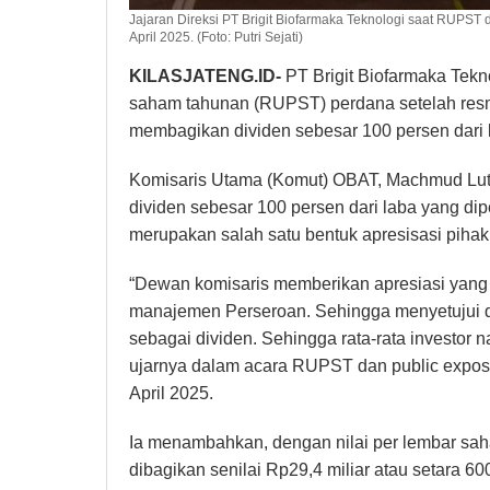
Jajaran Direksi PT Brigit Biofarmaka Teknologi saat RUPST 
April 2025. (Foto: Putri Sejati)
KILASJATENG.ID-
PT Brigit Biofarmaka Tek
saham tahunan (RUPST) perdana setelah resm
membagikan dividen sebesar 100 persen dari 
Komisaris Utama (Komut) OBAT, Machmud Lut
dividen sebesar 100 persen dari laba yang di
merupakan salah satu bentuk apresisasi piha
“Dewan komisaris memberikan apresiasi yang t
manajemen Perseroan. Sehingga menyetujui 
sebagai dividen. Sehingga rata-rata investor
ujarnya dalam acara RUPST dan public expose
April 2025.
Ia menambahkan, dengan nilai per lembar sah
dibagikan senilai Rp29,4 miliar atau setara 