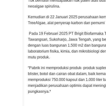
Tbk berhasil mendapatkan hak paten atas dua 
neoalgae spirulina.
Kemudian di 22 Januari 2025 perusahaan kemb
TreeAlgae, alat penyerap karbon dan pemurni 
Pada 19 Februari 2025 PT Brigit Biofarmaka T
Tawangsari, Sukoharjo, Jawa Tengah, yang berd
dengan luas bangunan 1.500 m2 dan bangunan 
laboratorium fisika, kimia, dan mikrobiologi d
mutu produk.
“Pabrik ini memproduksi produk- produk suple
blister, botol dan cairan obat dalam, baik k
memproduksi 750.000 kapsul dan 1.000 liter b
menjadikan perusahaan optimis dapat meningk
pungkasnya.*