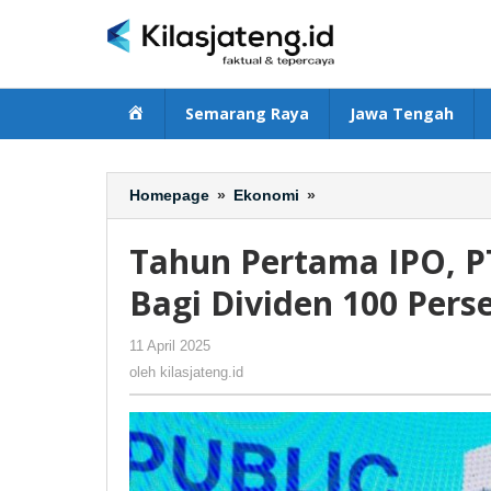
Lewati
ke
konten
Beranda
Semarang Raya
Jawa Tengah
Homepage
»
Ekonomi
»
Tahun
Pertama
IPO,
Tahun Pertama IPO, PT
PT
Brigit
Bagi Dividen 100 Pers
Biofarmaka
Teknologi
11 April 2025
oleh
-
263 Dilihat
Bagi
kilasjateng.id
oleh
kilasjateng.id
Dividen
100
Persen
dari
Laba