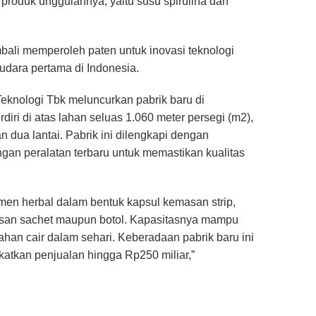
produk unggulannya, yaitu susu spirulina dan
ali memperoleh paten untuk inovasi teknologi
udara pertama di Indonesia.
eknologi Tbk meluncurkan pabrik baru di
iri di atas lahan seluas 1.060 meter persegi (m2),
dua lantai. Pabrik ini dilengkapi dengan
engan peralatan terbaru untuk memastikan kualitas
men herbal dalam bentuk kapsul kemasan strip,
emasan sachet maupun botol. Kapasitasnya mampu
ahan cair dalam sehari. Keberadaan pabrik baru ini
atkan penjualan hingga Rp250 miliar,”