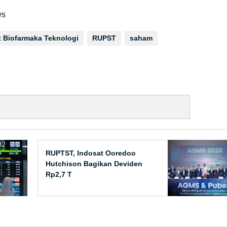
ws
t Biofarmaka Teknologi
RUPST
saham
RUPTST, Indosat Ooredoo
Hutchison Bagikan Deviden
Rp2,7 T