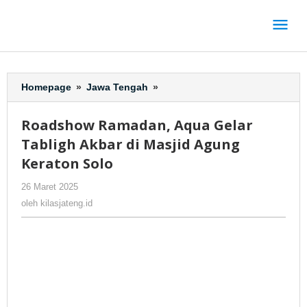
Lewati
ke
konten
Homepage
»
Jawa Tengah
»
Roadshow
Ramadan,
Aqua
Roadshow Ramadan, Aqua Gelar
Gelar
Tabligh Akbar di Masjid Agung
Tabligh
Akbar
Keraton Solo
di
26 Maret 2025
oleh
-
158 Dilihat
Masjid
kilasjateng.id
Agung
oleh
kilasjateng.id
Keraton
Solo