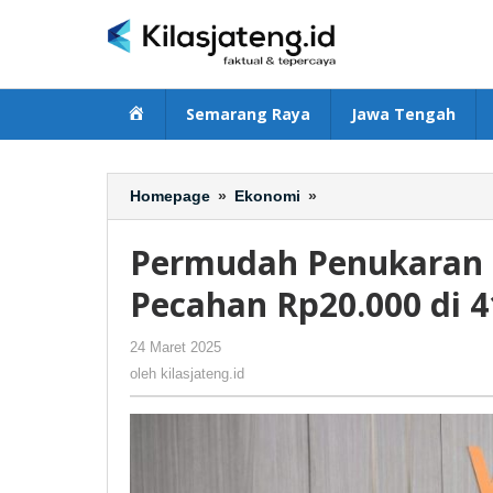
Lewati
ke
konten
Beranda
Semarang Raya
Jawa Tengah
Homepage
»
Ekonomi
»
Permudah
Penukaran
Uang,
Permudah Penukaran 
BNI
Sediakan
Pecahan Rp20.000 di 
Uang
Pecahan
24 Maret 2025
oleh
-
211 Dilihat
Rp20.000
kilasjateng.id
oleh
kilasjateng.id
di
41
ATM