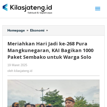
Lewati
ke
konten
Homepage
»
Ekonomi
»
Meriahkan
Hari
Jadi
Meriahkan Hari Jadi ke-268 Pura
ke-
Mangkunegaran, KAI Bagikan 1000
268
Pura
Paket Sembako untuk Warga Solo
Mangkunegaran,
19 Maret 2025
oleh
-
89 Dilihat
KAI
kilasjateng.id
Bagikan
oleh
kilasjateng.id
1000
Paket
Sembako
untuk
Warga
Solo