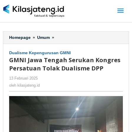
Lewati
ke
konten
Homepage
»
Umum
»
GMNI
Jawa
Tengah
Dualisme Kepengurusan GMNI
Serukan
GMNI Jawa Tengah Serukan Kongres
Kongres
Persatuan Tolak Dualisme DPP
Persatuan
Tolak
13 Februari 2025
oleh
-
330 Dilihat
Dualisme
kilasjateng.id
oleh
kilasjateng.id
DPP