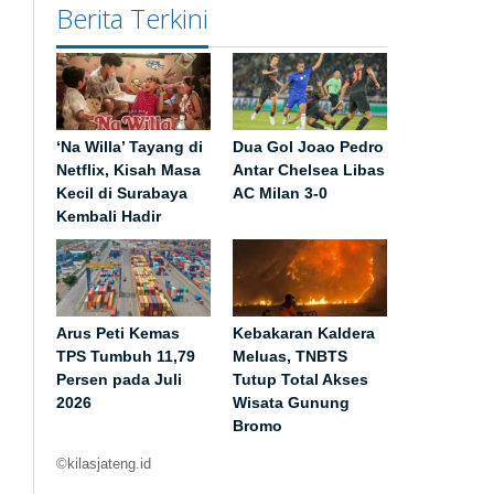
Berita Terkini
‘Na Willa’ Tayang di
Dua Gol Joao Pedro
Netflix, Kisah Masa
Antar Chelsea Libas
Kecil di Surabaya
AC Milan 3-0
Kembali Hadir
Arus Peti Kemas
Kebakaran Kaldera
TPS Tumbuh 11,79
Meluas, TNBTS
Persen pada Juli
Tutup Total Akses
2026
Wisata Gunung
Bromo
©kilasjateng.id