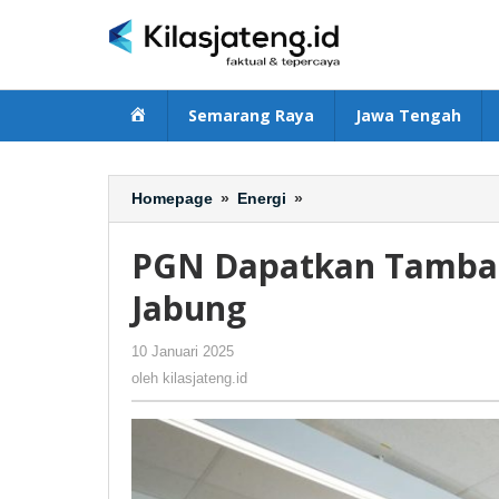
Lewati
ke
konten
Beranda
Semarang Raya
Jawa Tengah
Homepage
»
Energi
»
PGN
Dapatkan
Tambahan
PGN Dapatkan Tambah
Pasokan
Gas
Jabung
dari
Blok
10 Januari 2025
oleh
-
425 Dilihat
Jabung
kilasjateng.id
oleh
kilasjateng.id