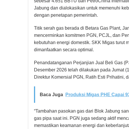
sebesar 4.651 BBTU dari PetroChina Internatio
Jabung dan dialokasikan untuk memenuhi kebut
dengan penetapan pemerintah.
Titik serah gas berada di Betara Gas Plant, J
mencerminkan komitmen PGN, PCJL, dan Pem
kebutuhan energi domestik. SKK Migas turut
dimanfaatkan secara optimal.
Penandatanganan Perjanjian Jual Beli Gas (P
Desember 2026 telah dilakukan pada Jumat (10
Direktur Komersial PGN, Ratih Esti Prihatini,
Baca Juga
Produksi Migas PHE Capai 9
“Tambahan pasokan gas dari Blok Jabung san
gas pipa saat ini. PGN juga sedang aktif men
memastikan keamanan energi dan keberlanjut