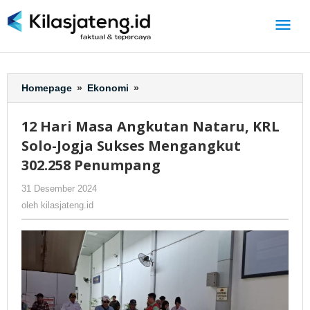
Lewati
ke
konten
Homepage
»
Ekonomi
»
12
Hari
Masa
12 Hari Masa Angkutan Nataru, KRL
Angkutan
Solo-Jogja Sukses Mengangkut
Nataru,
KRL
302.258 Penumpang
Solo-
31 Desember 2024
oleh
-
160 Dilihat
Jogja
kilasjateng.id
Sukses
oleh
kilasjateng.id
Mengangkut
302.258
Penumpang