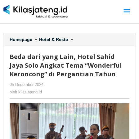
Lewati
ke
konten
Homepage
»
Hotel & Resto
»
Beda
dari
yang
Beda dari yang Lain, Hotel Sahid
Lain,
Jaya Solo Angkat Tema “Wonderful
Hotel
Sahid
Keroncong” di Pergantian Tahun
Jaya
05 Desember 2024
oleh
-
191 Dilihat
Solo
kilasjateng.id
Angkat
oleh
kilasjateng.id
Tema
“Wonderful
Keroncong”
di
Pergantian
Tahun